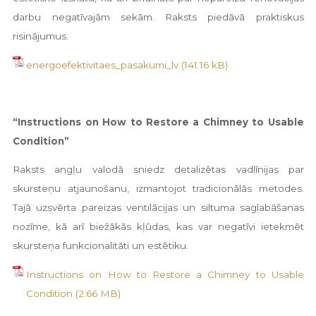
darbu negatīvajām sekām. Raksts piedāvā praktiskus
risinājumus.
energoefektivitaes_pasakumi_lv
“Instructions on How to Restore a Chimney to Usable
Condition”
Raksts angļu valodā sniedz detalizētas vadlīnijas par
skursteņu atjaunošanu, izmantojot tradicionālās metodes.
Tajā uzsvērta pareizas ventilācijas un siltuma saglabāšanas
nozīme, kā arī biežākās kļūdas, kas var negatīvi ietekmēt
skursteņa funkcionalitāti un estētiku.
Instructions on How to Restore a Chimney to Usable
Condition