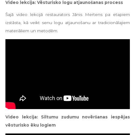
Video lekcija: Vēsturisko logu atjaunošanas process
Šajā video lekcijā restaurators Jānis Mertens pa etapiem
izstāsta, kā veikt senu logu atjaunošanu ar tradicionālajiem
materiāliem un metodēm.
Video lekcija: Siltumu zudumu novēršanas iespējas
vēsturisko ēku logiem