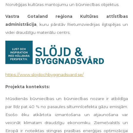
Norvēģijas kultūras mantojumu un būvniecības objektus.
Vastra Gotaland reģiona Kultūras attīstības
administrācija
, kuru pārstāv Rietumzviedrijas ilgtspējas un
videi draudzīgu materiālu centrs.
https://www.slojdochbyggnadsvard.se/
Projekta konteksts:
Mūsdienās būvniecības un būvniecības nozare ir atbildīga
par līdz pat 40 % no pasaules siltumnīcefekta gāzu emisijām.
Esošo ēku atkārtota izmantošana un atjaunošana var
veicināt klimatam draudzīgu ekonomiku. Ziemeļvalstīs un
Eiropā ir noteiktas stingras prasības enerģijas optimizācijai