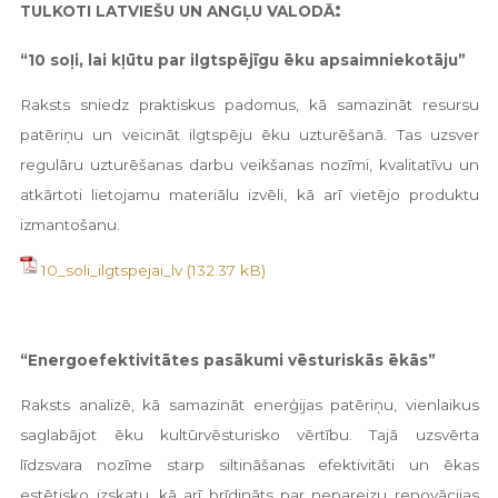
:
TULKOTI LATVIEŠU UN ANGĻU VALODĀ
“10 soļi, lai kļūtu par ilgtspējīgu ēku apsaimniekotāju”
Raksts sniedz praktiskus padomus, kā samazināt resursu
patēriņu un veicināt ilgtspēju ēku uzturēšanā. Tas uzsver
regulāru uzturēšanas darbu veikšanas nozīmi, kvalitatīvu un
atkārtoti lietojamu materiālu izvēli, kā arī vietējo produktu
izmantošanu.
10_soli_ilgtspejai_lv
“Energoefektivitātes pasākumi vēsturiskās ēkās”
Raksts analizē, kā samazināt enerģijas patēriņu, vienlaikus
saglabājot ēku kultūrvēsturisko vērtību. Tajā uzsvērta
līdzsvara nozīme starp siltināšanas efektivitāti un ēkas
estētisko izskatu, kā arī brīdināts par nepareizu renovācijas