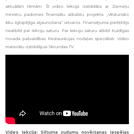
aktuālām tēmām. Šī video lekcija izstrādāta ar Ziemeļu
ministru padomes finansiālu atbalstu projekta „Vēsturisko
ēku ilgtspējīga atjaunošana” ietvaros. Finansējuma piešķīrējs
neatbild par lekciju saturu. Par lekciju saturu atbild Kuldīgas
novada pašvaldības Restaurācijas nodaļas speciālisti. Video
materiālu izstrādājusi Skrundas TV.
Video lekcija: Siltuma zudumu novēršanas iespējas