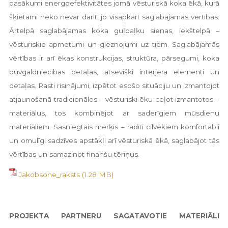
pasākumi energoefektivitātes jomā vēsturiskā koka ēkā, kurā
šķietami neko nevar darīt, jo visapkārt saglabājamās vērtības.
Ārtelpā saglabājamas koka guļbaļķu sienas, iekštelpā –
vēsturiskie apmetumi un gleznojumi uz tiem. Saglabājamās
vērtības ir arī ēkas konstrukcijas, struktūra, pārsegumi, koka
būvgaldniecības detaļas, atsevišķi interjera elementi un
detaļas. Rasti risinājumi, izpētot esošo situāciju un izmantojot
atjaunošanā tradicionālos – vēsturiski ēku ceļot izmantotos –
materiālus, tos kombinējot ar saderīgiem mūsdienu
materiāliem. Sasniegtais mērķis – radīti cilvēkiem komfortabli
un omulīgi sadzīves apstākļi arī vēsturiskā ēkā, saglabājot tās
vērtības un samazinot finanšu tēriņus.
Jakobsone_raksts
PROJEKTA PARTNERU SAGATAVOTIE MATERIĀLI