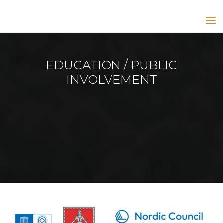
GOLDINGEN
KULDIGA
UNESCO
SITE
EDUCATION / PUBLIC
GOLDINGEN
KULDĪGA
INVOLVEMENT
UNESCO
HOMEPAGE
Education / Public involvement