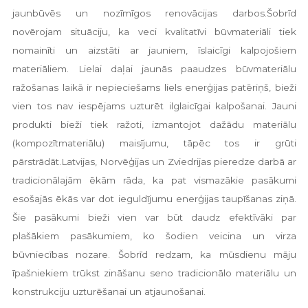
jaunbūvēs un nozīmīgos renovācijas darbos.Šobrīd
novērojam situāciju, ka veci kvalitatīvi būvmateriāli tiek
nomainīti un aizstāti ar jauniem, īslaicīgi kalpojošiem
materiāliem. Lielai daļai jaunās paaudzes būvmateriālu
ražošanas laikā ir nepieciešams liels enerģijas patēriņš, bieži
vien tos nav iespējams uzturēt ilglaicīgai kalpošanai. Jauni
produkti bieži tiek ražoti, izmantojot dažādu materiālu
(kompozītmateriālu) maisījumu, tāpēc tos ir grūti
pārstrādāt.Latvijas, Norvēģijas un Zviedrijas pieredze darbā ar
tradicionālajām ēkām rāda, ka pat vismazākie pasākumi
esošajās ēkās var dot ieguldījumu enerģijas taupīšanas ziņā.
Šie pasākumi bieži vien var būt daudz efektīvāki par
plašākiem pasākumiem, ko šodien veicina un virza
būvniecības nozare. Šobrīd redzam, ka mūsdienu māju
īpašniekiem trūkst zināšanu seno tradicionālo materiālu un
konstrukciju uzturēšanai un atjaunošanai.