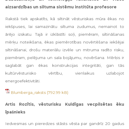
aizsardzības un siltuma sistēmu institūta profesore
Rakstā tiek apskatīts, kā siltināt vēsturiskas mūra ēkas no
iekšpuses, lai samazinātu siltuma zudumus, nemainot to
ārējo izskatu. Tajā ir izklāstīti soļi, piemēram, siltināšanas
mērķu noteikšana, ēkas piemērotības novērtēšana iekšējai
siltināšanai, drošu materiālu izvēle un mitruma radīto risku,
piemēram, pelējuma un sala bojājumu, novēršana. Mērķis ir
saglabāt gan ēkas konstrukcijas integritāti, gan tās
kultūrvēsturisko vērtību, vienlaikus uzlabojot
energoefektivitāti.
Blumberga_raksts
Artis Rozītis, vēsturisku Kuldīgas vecpilsētas ēku
īpašnieks
Iedvesmas un pieredzes stāsts vēsta par gandrīz 20 gadus