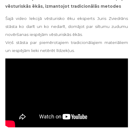
vēsturiskās ēkās, izmantojot tradicionālās metodes
Šajā video lekcijā vēsturisko ēku eksperts Juris Zviedrāns
stāsta ko darīt un ko nedarīt, domājot par siltumu zudumu
novēršanas iespējām vēsturiskās ēkās.
Viņš stāsta par piemērotajiem tradicionālajiem materiāliem
un iespējām lieki netērēt līdzekļus.