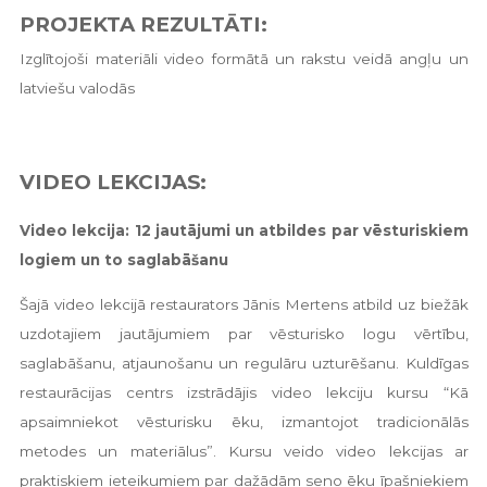
PROJEKTA REZULTĀTI:
Izglītojoši materiāli video formātā un rakstu veidā angļu un
latviešu valodās
VIDEO LEKCIJAS:
Video lekcija: 12 jautājumi un atbildes par vēsturiskiem
logiem un to saglabāšanu
Šajā video lekcijā restaurators Jānis Mertens atbild uz biežāk
uzdotajiem jautājumiem par vēsturisko logu vērtību,
saglabāšanu, atjaunošanu un regulāru uzturēšanu. Kuldīgas
restaurācijas centrs izstrādājis video lekciju kursu “Kā
apsaimniekot vēsturisku ēku, izmantojot tradicionālās
metodes un materiālus”. Kursu veido video lekcijas ar
praktiskiem ieteikumiem par dažādām seno ēku īpašniekiem