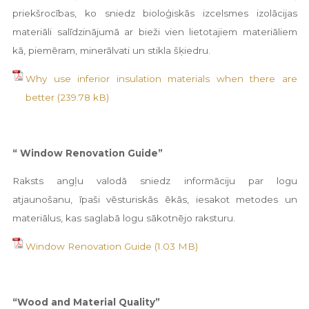
priekšrocības, ko sniedz bioloģiskās izcelsmes izolācijas
materiāli salīdzinājumā ar bieži vien lietotajiem materiāliem
kā, piemēram, minerālvati un stikla šķiedru.
Why use inferior insulation materials when there are
better
“ Window Renovation Guide”
Raksts angļu valodā sniedz informāciju par logu
atjaunošanu, īpaši vēsturiskās ēkās, iesakot metodes un
materiālus, kas saglabā logu sākotnējo raksturu.
Window Renovation Guide
“Wood and Material Quality”