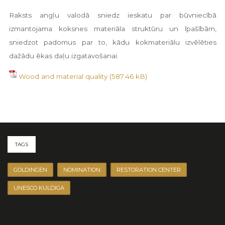
Raksts angļu valodā sniedz ieskatu par būvniecībā
izmantojama koksnes materiāla struktūru un īpašībām,
sniedzot padomus par to, kādu kokmateriālu izvēlēties
dažādu ēkas daļu izgatavošanai.
Wood and material quality
TAGS
GOLDINGEN
NOMINATION
RESTORATION CENTER
UNESCO KULDIGA