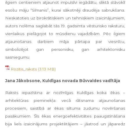
ilgiem centieniem atjaunot impulsīvi iegādātu, sliktā stāvoklī
esošu māju “Sīmanis”, kurai sākotnēji draudēja sabrukšana.
Neskatoties uz birokrātiskiem un tehniskiem izaicinājumiem,
autors nolēma saglabāt tās 19. gadsimta vēsturisko raksturu,
vienlaikus pielāgojot to mūsdienu vajadzībām. Pēc ilgiem
atjaunošanas darbiem māja pārtapa par viesnīcu,
simbolizējot gan personisku, gan arhitektonisku
sasniegumu.
Rozitis_raksts
Jana Jākobsone, Kuldīgas novada Būvvaldes vadītāja
Raksts iepazīstina ar nozīmīgas Kuldīgas koka ēkas –
arhitektūras pieminekļa: vecā rātsnama atjaunošanas
procesiem, saistībā ar ēkas siltuma zudumu novēršanas
pasākumiem. Šīs ēkas energoefektivitātes paaugstināšana
bija liels izaicinājums projektētājiem – jāatrod un jāparedz