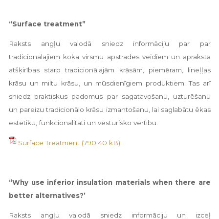
“Surface treatment”
Raksts angļu valodā sniedz informāciju par par
tradicionālajiem koka virsmu apstrādes veidiem un apraksta
atšķirības starp tradicionālajām krāsām, piemēram, lineļļas
krāsu un miltu krāsu, un mūsdienīgiem produktiem. Tas arī
sniedz praktiskus padomus par sagatavošanu, uzturēšanu
un pareizu tradicionālo krāsu izmantošanu, lai saglabātu ēkas
estētiku, funkcionalitāti un vēsturisko vērtību.
Surface Treatment
“Why use inferior insulation materials when there are
better alternatives?’
Raksts angļu valodā sniedz informāciju un izceļ