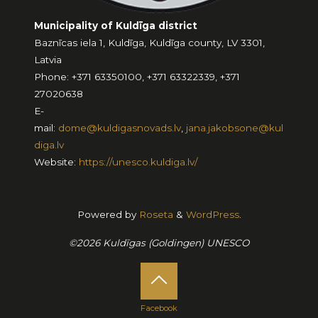
Municipality of Kuldīga district
Baznīcas iela 1, Kuldīga, Kuldīga county, LV 3301,
Latvia
Phone: +371 63350100, +371 63322339, +371
27020638
E-
mail:
dome@kuldigasnovads.lv
,
jana.jakobsone@kul
diga.lv
Website:
https://unesco.kuldiga.lv/
Powered by
Roseta
&
WordPress
.
©2026 Kuldīgas (Goldingen) UNESCO
Facebook