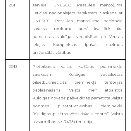
2011
senlejā” UNESCO Pasaules mantojuma
Latvijas nacionālajam sarakstam. Saskaņā ar
UNESCO Pasaules mantojuma nacionālā
saraksta nolikumu jaunā kvalitātē tika
pamatotas Kuldīgas vecpilsētas un Ventas
ielejas kompleksas īpašas nozīmes
universālās vērtības
2013
Pieteikums valsts kultūras pieminekļu
sarakstam Kuldīgas vecpilsētas
pilsētbūvniecības pieminekļa teritorijas
paplašināšanai. Valsts līmenī atbalstīta
Kuldīgas novada pašvaldības pamatotā valsts
nozīmes pilsētbūvniecības pieminekļa
“Kuldīgas pilsētas vēsturiskais centrs” (valsts
aizsardzības Nr. 7435) teritorija