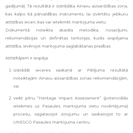
gadījumā). Tā rezultātā ir izstrādāta Ainavu aizsardzības zona,
kas kalpo kā pārvaldības instruments, lai izvērtētu jebkuru
attīstības ieceri, kas var ietekmēt mantojuma vietu.
Dokumentā noteikta skaidra metodika, nosacījumi,
rekomendācijas un definētas teritorijas, kurās iespējama
attīstība, ievērojot mantojuma saglabāšanas prasības.
Attīstītājiem ir iespēja:
izstrādāt ieceres saskaņā ar Pētījuma rezultātā
noteiktajām Ainavu aizsardzības zonas rekomendācijām,
vai
veikt pilnu “Heritage Impact Assessment” (potenciālās
ietekmes uz Pasaules mantojuma vietu novērtējuma)
procesu, sagatavojot ziņojumu un saskaņojot to ar
UNESCO Pasaules mantojuma centru.