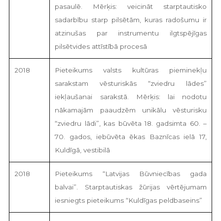
pasaulē. Mērķis: veicināt starptautisko
sadarbību starp pilsētām, kuras radošumu ir
atzinušas par instrumentu ilgtspējīgas
pilsētvides attīstībā procesā
2018
Pieteikums valsts kultūras pieminekļu
sarakstam vēsturiskās “zviedru lādes”
iekļaušanai sarakstā. Mērķis: lai nodotu
nākamajām paaudzēm unikālu vēsturisku
“zviedru lādi”, kas būvēta 18. gadsimta 60. –
70. gados, iebūvēta ēkas Baznīcas ielā 17,
Kuldīgā, vestibilā
2018
Pieteikums “Latvijas Būvniecības gada
balvai”. Starptautiskas žūrijas vērtējumam
iesniegts pieteikums “Kuldīgas peldbaseins”