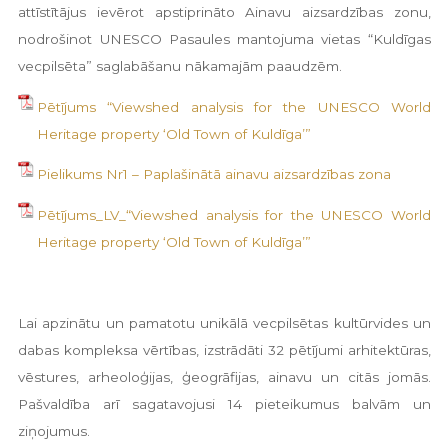
attīstītājus ievērot apstiprināto Ainavu aizsardzības zonu,
nodrošinot UNESCO Pasaules mantojuma vietas “Kuldīgas
vecpilsēta” saglabāšanu nākamajām paaudzēm.
Pētījums “Viewshed analysis for the UNESCO World
Heritage property ‘Old Town of Kuldīga’”
Pielikums Nr1 – Paplašinātā ainavu aizsardzības zona
Pētījums_LV_“Viewshed analysis for the UNESCO World
Heritage property ‘Old Town of Kuldīga’”
Lai apzinātu un pamatotu unikālā vecpilsētas kultūrvides un
dabas kompleksa vērtības, izstrādāti 32 pētījumi arhitektūras,
vēstures, arheoloģijas, ģeogrāfijas, ainavu un citās jomās.
Pašvaldība arī sagatavojusi 14 pieteikumus balvām un
ziņojumus.