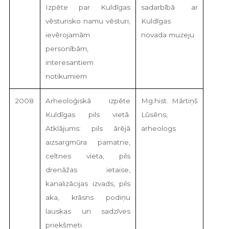
Izpēte par Kuldīgas
sadarbībā ar
vēsturisko namu vēsturi,
Kuldīgas
ievērojamām
novada muzeju
personībām,
interesantiem
notikumiem
2008
Arheoloģiskā izpēte
Mg.hist. Mārtiņš
Kuldīgas pils vietā.
Lūsēns,
Atklājums: pils ārējā
arheologs
aizsargmūra pamatne,
celtnes vieta, pils
drenāžas ietaise,
kanalizācijas izvads, pils
aka, krāsns podiņu
lauskas un sadzīves
priekšmeti