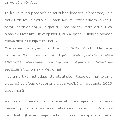
universālo vērtību.
Tā kā vairākas potenciālās attīstības ieceres (piemēram, vēja
parku izbūve, elektrolīniju pārbūve vai inženierkomunikāciju
torņu celtniecība) Kuldīgas tuvumā varētu radīt vizuālu vai
ainavisku ietekmi uz vecpilsētu, 2024. gadā Kuldīgas novada
pašvaldība pasūtīja pētījumu –
“Viewshed analysis for the UNESCO World Heritage
property ‘Old Town of Kuldīga’” (
Skatu punktu analīze
UNESCO Pasaules mantojuma objektam “Kuldīgas
vecpilsēta”
, turpmāk – Pētījums).
Pētījums tika izstrādāts starptautisku Pasaules mantojuma
vietu pārvaldības ekspertu grupas vadībā un pabeigts 2025.
gada maijā.
Pētījuma mērķis ir novērtēt iespējamos ainavas
piesārņojuma un vizuālās ietekmes riskus uz Kuldīgas
vecpilsētu (tostarp vēja parku un citu lielapjoma objektu