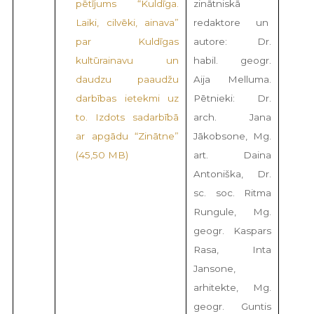
pētījums “Kuldīga.
zinātniskā
Laiki, cilvēki, ainava”
redaktore un
par Kuldīgas
autore: Dr.
kultūrainavu un
habil. geogr.
daudzu paaudžu
Aija Melluma.
darbības ietekmi uz
Pētnieki: Dr.
to. Izdots sadarbībā
arch. Jana
ar apgādu “Zinātne”
Jākobsone, Mg.
art. Daina
Antoniška, Dr.
sc. soc. Ritma
Rungule, Mg.
geogr. Kaspars
Rasa, Inta
Jansone,
arhitekte, Mg.
geogr. Guntis