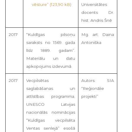
vēsture”
Universitātes
docents Dr.
hist. Andris Šnē
2017
“Kuldīgas pilsoņu
Mg. art. Daina
saraksts no 1569. gada
Antoniška
līdz 1889. gadam”.
Materiālu un datu
apkopojums izdevumā
2017
Vecpilsētas
Autors: SIA
saglabāšanas un
“Reģionālie
attīstības programma.
projekti”
UNESCO Latvijas
nacionālās nominācijas
“Kuldīgas vecpilsēta
Ventas senlejā” esošā