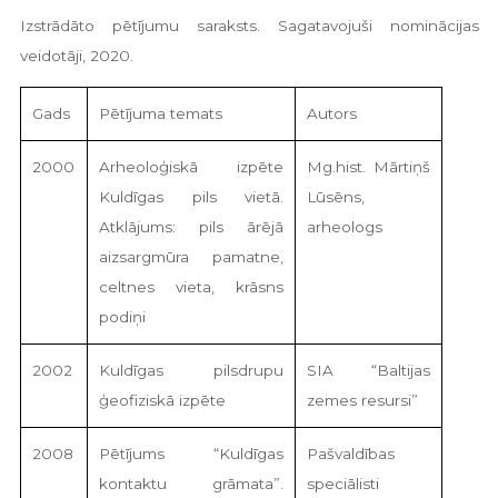
Izstrādāto pētījumu saraksts. Sagatavojuši nominācijas
veidotāji, 2020.
Gads
Pētījuma temats
Autors
2000
Arheoloģiskā izpēte
Mg.hist. Mārtiņš
Kuldīgas pils vietā.
Lūsēns,
Atklājums: pils ārējā
arheologs
aizsargmūra pamatne,
celtnes vieta, krāsns
podiņi
2002
Kuldīgas pilsdrupu
SIA “Baltijas
ģeofiziskā izpēte
zemes resursi”
2008
Pētījums “Kuldīgas
Pašvaldības
kontaktu grāmata”.
speciālisti