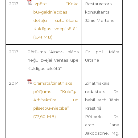
2013
Izpēte “Koka
Restaurators
būvgaldniecības
konsultants
detaļu uzturēšana
Jānis Mertens
Kuldīgas vecpilsētā”
2013
Pētījums “Ainavu plāns
Dr. phil. Māra
nēģu zvejai Ventas upē
Urtāne
Kuldīgas pilsētā”
2014
Grāmata/zinātnisks
Zinātniskais
pētījums “Kuldīga.
redaktors Dr.
Arhitektūra un
habil. arch. Jānis
pilsētbūvniecība”
Krastiņš.
Pētnieki: Dr.
arch. Jana
Jākobsone, Mg.