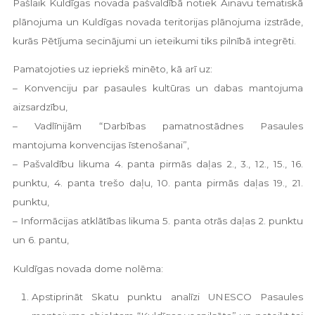
Pašlaik Kuldīgas novada pašvaldībā notiek Ainavu tematiskā
plānojuma un Kuldīgas novada teritorijas plānojuma izstrāde,
kurās Pētījuma secinājumi un ieteikumi tiks pilnībā integrēti.
Pamatojoties uz iepriekš minēto, kā arī uz:
– Konvenciju par pasaules kultūras un dabas mantojuma
aizsardzību,
– Vadlīnijām “Darbības pamatnostādnes Pasaules
mantojuma konvencijas īstenošanai”,
– Pašvaldību likuma 4. panta pirmās daļas 2., 3., 12., 15., 16.
punktu, 4. panta trešo daļu, 10. panta pirmās daļas 19., 21.
punktu,
– Informācijas atklātības likuma 5. panta otrās daļas 2. punktu
un 6. pantu,
Kuldīgas novada dome nolēma:
Apstiprināt Skatu punktu analīzi UNESCO Pasaules