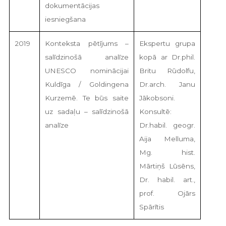
dokumentācijas
iesniegšana
2019
Konteksta pētījums –
Ekspertu grupa
salīdzinošā analīze
kopā ar Dr.phil.
UNESCO nominācijai
Britu Rūdolfu,
Kuldīga / Goldingena
Dr.arch. Janu
Kurzemē. Te būs saite
Jākobsoni.
uz sadaļu – salīdzinošā
Konsultē:
analīze
Dr.habil. geogr.
Aija Melluma,
Mg. hist.
Mārtiņš Lūsēns,
Dr. habil. art.,
prof. Ojārs
Spārītis