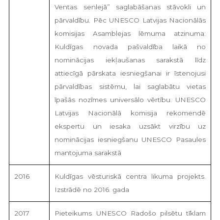
Ventas senlejā” saglabāšanas stāvokli un
pārvaldību. Pēc UNESCO Latvijas Nacionālās
komisijas Asamblejas lēmuma atzinuma:
Kuldīgas novada pašvaldība laikā no
nominācijas iekļaušanas sarakstā līdz
attiecīgā pārskata iesniegšanai ir īstenojusi
pārvaldības sistēmu, lai saglabātu vietas
īpašās nozīmes universālo vērtību. UNESCO
Latvijas Nacionālā komisija rekomendē
ekspertu un iesaka uzsākt virzību uz
nominācijas iesniegšanu UNESCO Pasaules
mantojuma sarakstā
2016
Kuldīgas vēsturiskā centra likuma projekts.
Izstrādē no 2016. gada
2017
Pieteikums UNESCO Radošo pilsētu tīklam