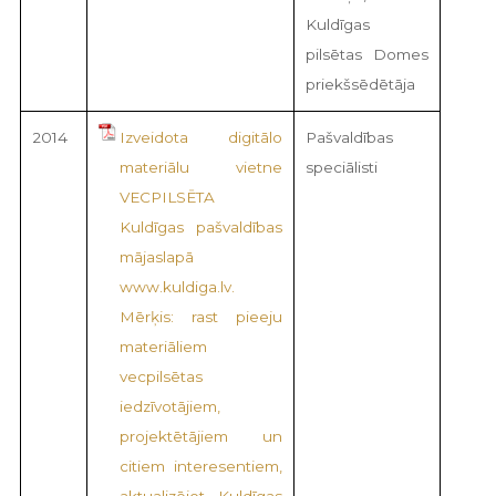
Kuldīgas
pilsētas Domes
priekšsēdētāja
2014
Izveidota digitālo
Pašvaldības
materiālu vietne
speciālisti
VECPILSĒTA
Kuldīgas pašvaldības
mājaslapā
www.kuldiga.lv.
Mērķis: rast pieeju
materiāliem
vecpilsētas
iedzīvotājiem,
projektētājiem un
citiem interesentiem,
aktualizējot Kuldīgas