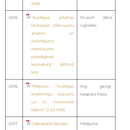
2016
“Kuldīgas pilsētas
Dr.arch. Jānis
teritorijas plānojumu
Lejnieks
analīze un
izvērtējums
mantojuma
paradigmas
kontekstā”
2016
Pētījums “Kuldīgas
Mg. geogr.
iedzīvotāju kopums
Kaspars Rasa
un to noteicošie
faktori”
2017
Grāmata/zinātnisks
Pētījuma