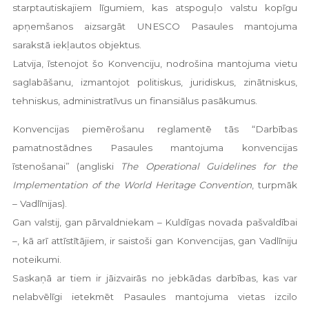
starptautiskajiem līgumiem, kas atspoguļo valstu kopīgu
apņemšanos aizsargāt UNESCO Pasaules mantojuma
sarakstā iekļautos objektus.
Latvija, īstenojot šo Konvenciju, nodrošina mantojuma vietu
saglabāšanu, izmantojot politiskus, juridiskus, zinātniskus,
tehniskus, administratīvus un finansiālus pasākumus.
Konvencijas piemērošanu reglamentē tās “Darbības
pamatnostādnes Pasaules mantojuma konvencijas
īstenošanai” (angliski
The Operational Guidelines for the
Implementation of the World Heritage Convention
, turpmāk
– Vadlīnijas).
Gan valstij, gan pārvaldniekam – Kuldīgas novada pašvaldībai
–, kā arī attīstītājiem, ir saistoši gan Konvencijas, gan Vadlīniju
noteikumi.
Saskaņā ar tiem ir jāizvairās no jebkādas darbības, kas var
nelabvēlīgi ietekmēt Pasaules mantojuma vietas izcilo