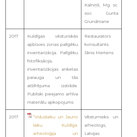
Kalniņš, Mg. sc.
soc. Gunta
Grundmane
2017
Kuldīgas vēsturiskās
Restaurators
apbūves zonas palīgēku
konsultants
inventarizācija. Palīgēku
Jānis Mertens
fotofiksācija,
inventarizācijas anketas
parauga un tās
atšifrējuma izstrāde.
Publiski pieejamo arhīva
materiālu apkopojums
2017
“Viduslaiku un Jauno
Vēsturnieks un
laiku Kuldīga:
arheologs,
arheoloģija un
Latvijas