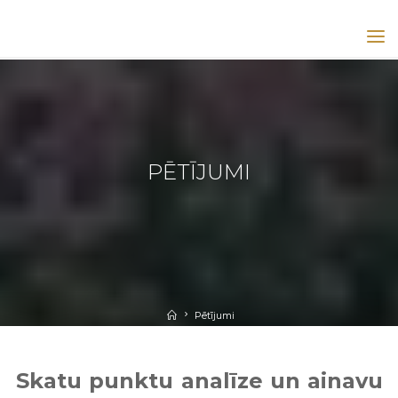
KULDĪGAS
(GOLDINGEN)
UNESCO
GOLDINGEN
KULDĪGA
UNESCO
LAPA
PĒTĪJUMI
Pētījumi
Skatu punktu analīze un ainavu