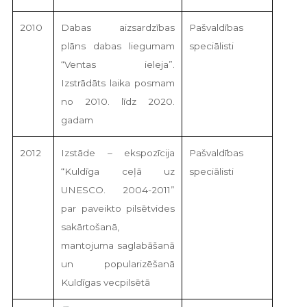
2010
Dabas aizsardzības
Pašvaldības
plāns dabas liegumam
speciālisti
“Ventas ieleja”.
Izstrādāts laika posmam
no 2010. līdz 2020.
gadam
2012
Izstāde – ekspozīcija
Pašvaldības
“Kuldīga ceļā uz
speciālisti
UNESCO. 2004-2011”
par paveikto pilsētvides
sakārtošanā,
mantojuma saglabāšanā
un popularizēšanā
Kuldīgas vecpilsētā