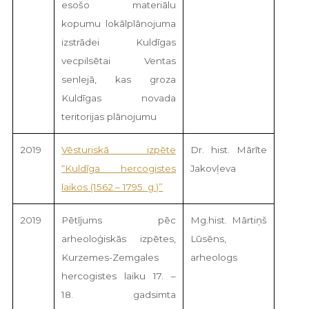
esošo materiālu
kopumu lokālplānojuma
izstrādei Kuldīgas
vecpilsētai Ventas
senlejā, kas groza
Kuldīgas novada
teritorijas plānojumu
2019
Vēsturiskā izpēte
Dr. hist. Mārīte
“Kuldīga hercogistes
Jakovļeva
laikos (1562.– 1795. g.)”
2019
Pētījums pēc
Mg.hist. Mārtiņš
arheoloģiskās izpētes,
Lūsēns,
Kurzemes-Zemgales
arheologs
hercogistes laiku 17. –
18. gadsimta