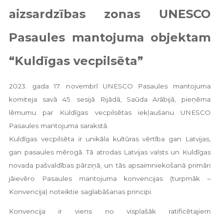
aizsardzības zonas UNESCO
Pasaules mantojuma objektam
“Kuldīgas vecpilsēta”
2023. gada 17. novembrī UNESCO Pasaules mantojuma
komiteja savā 45. sesijā Rijādā, Saūda Arābijā, pieņēma
lēmumu par Kuldīgas vecpilsētas iekļaušanu UNESCO
Pasaules mantojuma sarakstā.
Kuldīgas vecpilsēta ir unikāla kultūras vērtība gan Latvijas,
gan pasaules mērogā. Tā atrodas Latvijas valsts un Kuldīgas
novada pašvaldības pārziņā, un tās apsaimniekošanā primāri
jāievēro Pasaules mantojuma konvencijas (turpmāk –
Konvencija) noteiktie saglabāšanas principi.
Konvencija ir viens no visplašāk ratificētajiem