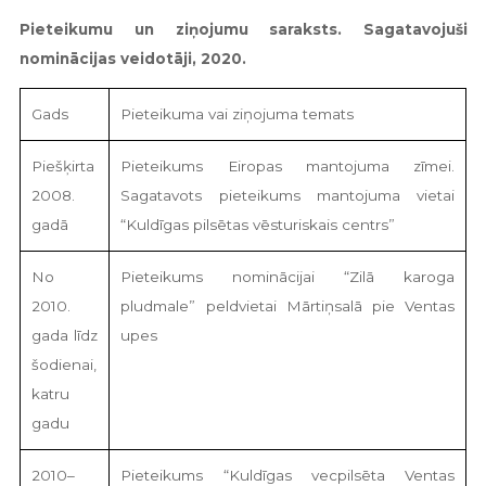
Pieteikumu un ziņojumu saraksts. Sagatavojuši
nominācijas veidotāji, 2020.
Gads
Pieteikuma vai ziņojuma temats
Piešķirta
Pieteikums Eiropas mantojuma zīmei.
2008.
Sagatavots pieteikums mantojuma vietai
gadā
“Kuldīgas pilsētas vēsturiskais centrs”
No
Pieteikums nominācijai “Zilā karoga
2010.
pludmale” peldvietai Mārtiņsalā pie Ventas
gada līdz
upes
šodienai,
katru
gadu
2010–
Pieteikums “Kuldīgas vecpilsēta Ventas