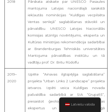
2018
Pārskata atskaite par UNESCO Pasaules
mantojuma Latvijas nacionālajā sarakstā
iekļautās nominācijas “Kuldīgas vecpilsēta
Ventas senlejā” saglabāšanas stāvokli un
pārvaldību. UNESCO Latvijas Nacionālās
komisijas atzinīgs novērtējums, eksperta un
Kultūras ministrijas rekomendācija sadarbībai
ar Brandenburgas Tehniskās universitātes
Mantojuma pārvaldības institūtu un tā
vadītāju prof. Dr. Britu Rūdolfu
2019–
Izpēte “Ainavas ilgtspējīga saglabāšana”
2020
projekta “Urban Links 2 Landscape” projekta
ietvaros. Izpēti veica Kuldīgas novada
pašvaldība sadarbībā ar SIA “Grupa93”,
piesaistot ģeoloģijas un hidroģeoloģijas
Latviešu valoda
ekspertus un ekspertus ilgtspējīgā