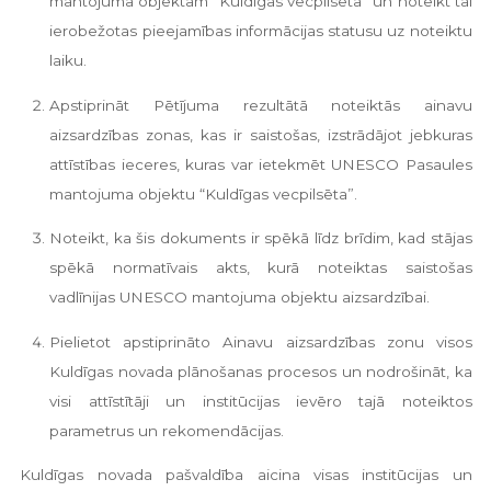
mantojuma objektam “Kuldīgas vecpilsēta” un noteikt tai
ierobežotas pieejamības informācijas statusu uz noteiktu
laiku.
Apstiprināt Pētījuma rezultātā noteiktās ainavu
aizsardzības zonas, kas ir saistošas, izstrādājot jebkuras
attīstības ieceres, kuras var ietekmēt UNESCO Pasaules
mantojuma objektu “Kuldīgas vecpilsēta”.
Noteikt, ka šis dokuments ir spēkā līdz brīdim, kad stājas
spēkā normatīvais akts, kurā noteiktas saistošas
vadlīnijas UNESCO mantojuma objektu aizsardzībai.
Pielietot apstiprināto Ainavu aizsardzības zonu visos
Kuldīgas novada plānošanas procesos un nodrošināt, ka
visi attīstītāji un institūcijas ievēro tajā noteiktos
parametrus un rekomendācijas.
Kuldīgas novada pašvaldība aicina visas institūcijas un