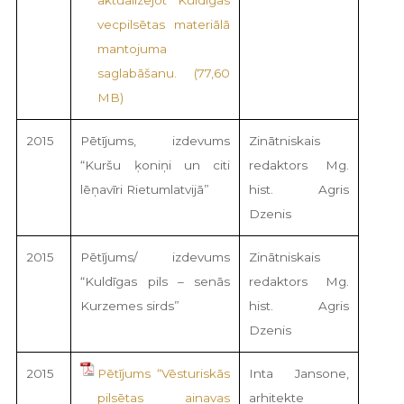
vecpilsētas materiālā
mantojuma
saglabāšanu.
2015
Pētījums, izdevums
Zinātniskais
“Kuršu ķoniņi un citi
redaktors Mg.
lēņavīri Rietumlatvijā”
hist. Agris
Dzenis
2015
Pētījums/ izdevums
Zinātniskais
“Kuldīgas pils – senās
redaktors Mg.
Kurzemes sirds”
hist. Agris
Dzenis
2015
Pētījums “Vēsturiskās
Inta Jansone,
pilsētas ainavas
arhitekte