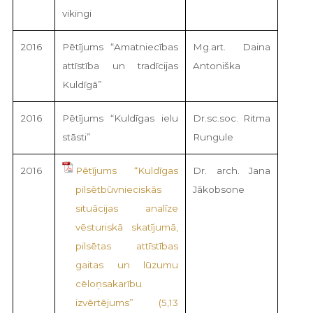
vikingi
2016
Pētījums “Amatniecības
Mg.art. Daina
attīstība un tradīcijas
Antoniška
Kuldīgā”
2016
Pētījums “Kuldīgas ielu
Dr.sc.soc. Ritma
stāsti”
Rungule
2016
Pētījums “Kuldīgas
Dr. arch. Jana
pilsētbūvnieciskās
Jākobsone
situācijas analīze
vēsturiskā skatījumā,
pilsētas attīstības
gaitas un lūzumu
cēloņsakarību
izvērtējums”