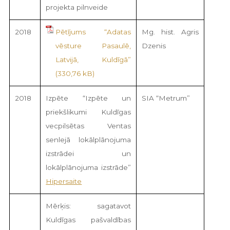
projekta pilnveide
2018
Pētījums “Adatas
Mg. hist. Agris
vēsture Pasaulē,
Dzenis
Latvijā, Kuldīgā”
2018
Izpēte “Izpēte un
SIA “Metrum”
priekšlikumi Kuldīgas
vecpilsētas Ventas
senlejā lokālplānojuma
izstrādei un
lokālplānojuma izstrāde”
Hipersaite
Mērķis: sagatavot
Kuldīgas pašvaldības