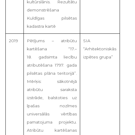
kultūrslānis. Rezultātu
demonstrēšana
Kuldīgas pilsētas
kadastra kartē
2019
Pētījums – atribūtu
SIA
kartēšana “17.–
“Arhitektoniskās
18. gadsimta liecību
izpētes grupa”
atributēšana 1797. gada
pilsētas plāna teritorijā”.
Mērķis: sākotnējā
atribūtu saraksta
izstrāde, balstoties uz
īpašas nozīmes
universālās vērtības
pamatojuma projektu.
Atribūtu kartēšanas