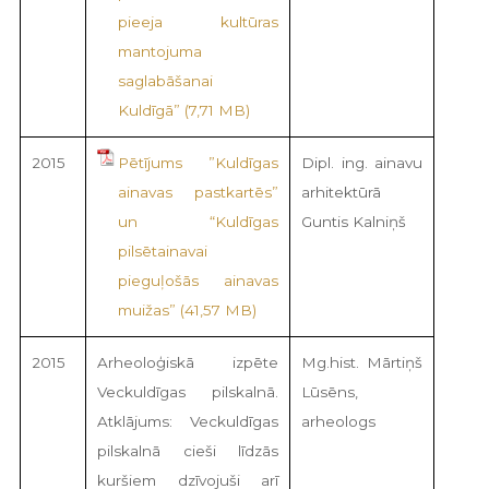
pieeja kultūras
mantojuma
saglabāšanai
Kuldīgā”
2015
Pētījums ”Kuldīgas
Dipl. ing. ainavu
ainavas pastkartēs”
arhitektūrā
un “Kuldīgas
Guntis Kalniņš
pilsētainavai
pieguļošās ainavas
muižas”
2015
Arheoloģiskā izpēte
Mg.hist. Mārtiņš
Veckuldīgas pilskalnā.
Lūsēns,
Atklājums: Veckuldīgas
arheologs
pilskalnā cieši līdzās
kuršiem dzīvojuši arī