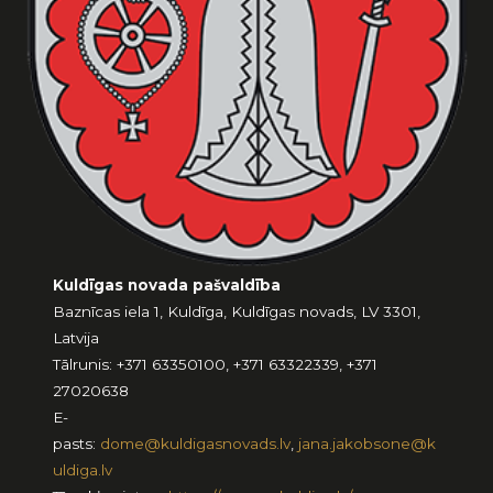
Kuldīgas novada pašvaldība
Baznīcas iela 1, Kuldīga, Kuldīgas novads, LV 3301,
Latvija
Tālrunis: +371 63350100, +371 63322339, +371
27020638
E-
pasts:
dome@kuldigasnovads.lv
,
jana.jakobsone@k
uldiga.lv