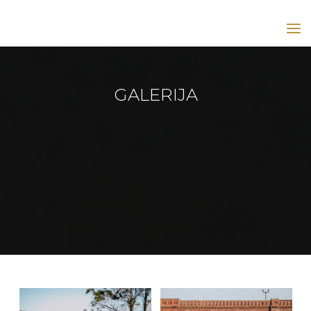
KULDĪGAS
(GOLDINGEN)
UNESCO
GOLDINGEN
KULDĪGA
GALERIJA
UNESCO
LAPA
Galerija