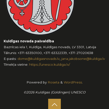
Kuldīgas novada pašvaldība
Baznīcas iela 1, Kuldīga, Kuldīgas novads, LV 3301, Latvija
Tālrunis: +371 63350100, +371 63322339, +371 27020638
E-pasts:
dome@kuldigasnovads.lv
,
jana.jakobsone@kuldiga.lv
Tīmekļa vietne:
https://unesco.kuldiga.lv/
Powered by
Roseta
&
WordPress
.
©2026 Kuldīgas (Goldingen) UNESCO