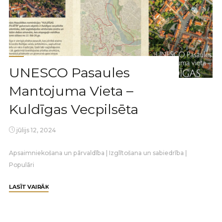
UNESCO Pasaules
Mantojuma Vieta –
Kuldīgas Vecpilsēta
jūlijs 12, 2024
Apsaimniekošana un pārvaldība
|
Izglītošana un sabiedrība
|
Populāri
LASĪT VAIRĀK