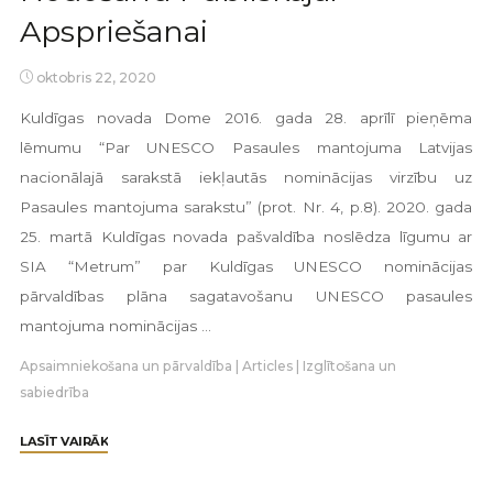
Apspriešanai
oktobris 22, 2020
Kuldīgas novada Dome 2016. gada 28. aprīlī pieņēma
lēmumu “Par UNESCO Pasaules mantojuma Latvijas
nacionālajā sarakstā iekļautās nominācijas virzību uz
Pasaules mantojuma sarakstu” (prot. Nr. 4, p.8). 2020. gada
25. martā Kuldīgas novada pašvaldība noslēdza līgumu ar
SIA “Metrum” par Kuldīgas UNESCO nominācijas
pārvaldības plāna sagatavošanu UNESCO pasaules
mantojuma nominācijas …
Apsaimniekošana un pārvaldība
|
Articles
|
Izglītošana un
sabiedrība
LASĪT VAIRĀK