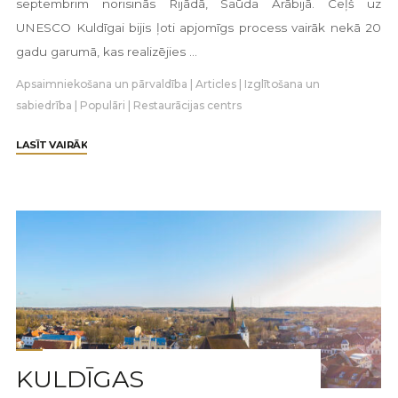
septembrim norisinās Rijādā, Saūda Arābijā. Ceļš uz
UNESCO Kuldīgai bijis ļoti apjomīgs process vairāk nekā 20
gadu garumā, kas realizējies …
Apsaimniekošana un pārvaldība
|
Articles
|
Izglītošana un
sabiedrība
|
Populāri
|
Restaurācijas centrs
LASĪT VAIRĀK
KULDĪGAS