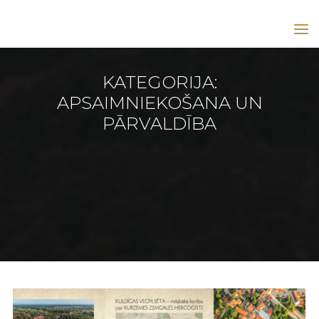
KULDĪGAS
(GOLDINGEN)
UNESCO
KATEGORIJA:
GOLDINGEN
KULDĪGA
UNESCO
APSAIMNIEKOŠANA UN
LAPA
PĀRVALDĪBA
Archive for category "Apsaimniekošana un pārvaldība"